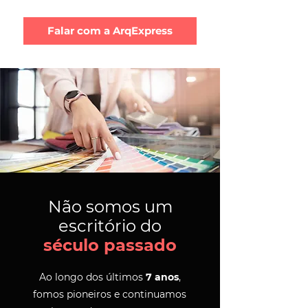
Falar com a ArqExpress
Não somos um
escritório do
século passado
Ao longo dos últimos
7 anos
,
fomos pioneiros e continuamos