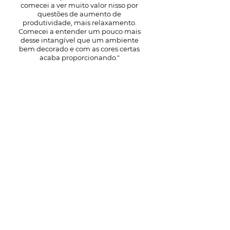
comecei a ver muito valor nisso por
questões de aumento de
produtividade, mais relaxamento.
Comecei a entender um pouco mais
desse intangível que um ambiente
bem decorado e com as cores certas
acaba proporcionando."
Lígia
Empreendedora